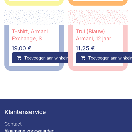
T-shirt, Armani
Trui (Blauw) ,
Exchange, S
Armani, 12 jaar
19,00
€
11,25
€
Toevoegen aan winkelmandje
Toevoegen aan winkel
Compare
Klantenservice
Contact
Algemene voorwaarden