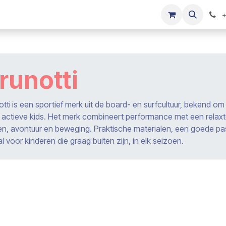
s
Onze merken
Kinderkleding verkopen
+
runotti
otti
is een sportief merk uit de board- en surfcultuur, bekend om
 actieve kids. Het merk combineert performance met een relaxte, s
en, avontuur en beweging. Praktische materialen, een goede pa
l voor kinderen die graag buiten zijn, in elk seizoen.