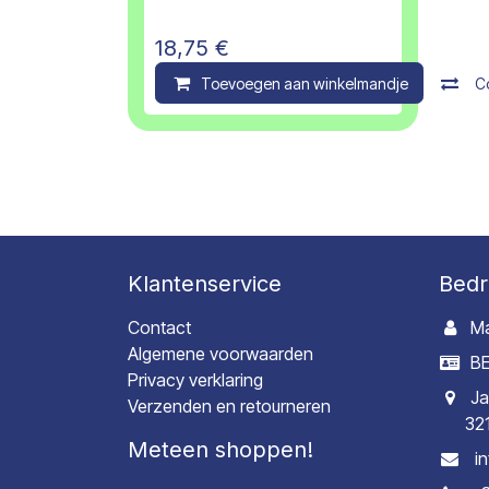
18,75
€
Toevoegen aan winkelmandje
C
Klantenservice
Bedr
Contact
Ma
Algemene voorwaarden
BE
Privacy verklaring
Ja
Verzenden en retourneren
32
Meteen shoppen!
i