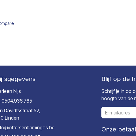
ompare
ijfsgegevens
Blijf op de 
rleen Nijs
Schrijf je in op
hoogte van de ni
 0504.936.765
n Davidtsstraat 52,
10 Linden
nfo@ottersenflamingos.be
Onze betaa