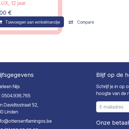
UX, 12 jaar
,00
€
ompare
Toevoegen aan winkelmandje
Compare
ijfsgegevens
Blijf op de 
rleen Nijs
Schrijf je in op
hoogte van de ni
 0504.936.765
n Davidtsstraat 52,
10 Linden
nfo@ottersenflamingos.be
Onze betaa