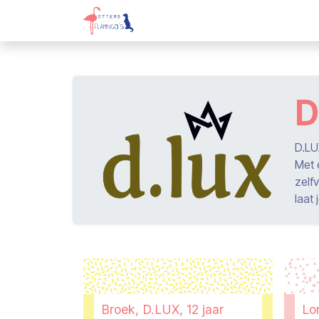
Overslaan naar inhoud
Webshop
Kadobon
Over on
D
D.LU
Met e
zelf
laat
Broek, D.LUX, 12 jaar
Lo