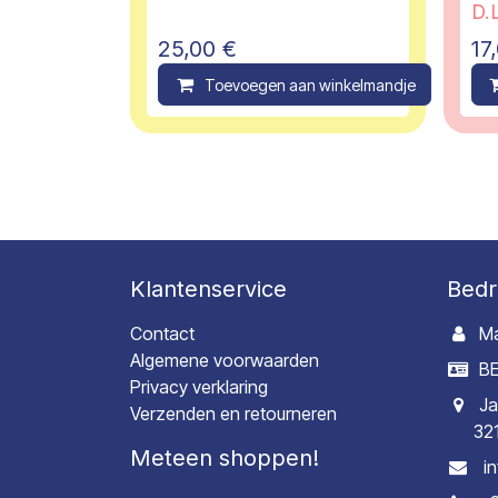
D.L
25,00
€
17
Toevoegen aan winkelmandje
C
Klantenservice
Bedr
Contact
Ma
Algemene voorwaarden
BE
Privacy verklaring
Ja
Verzenden en retourneren
32
Meteen shoppen!
i