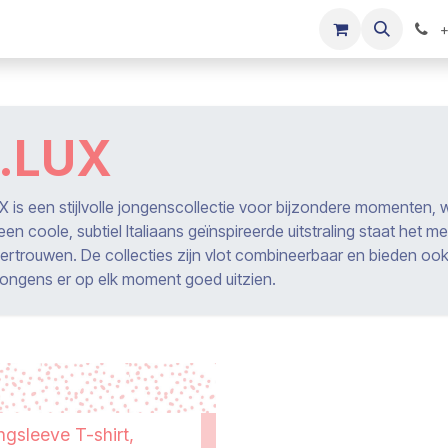
s
Onze merken
Kinderkleding verkopen
+
.LUX
X is een stijlvolle jongenscollectie voor bijzondere momenten, w
en coole, subtiel Italiaans geïnspireerde uitstraling staat het me
vertrouwen. De collecties zijn vlot combineerbaar en bieden oo
 jongens er op elk moment goed uitzien.
ngsleeve T-shirt,