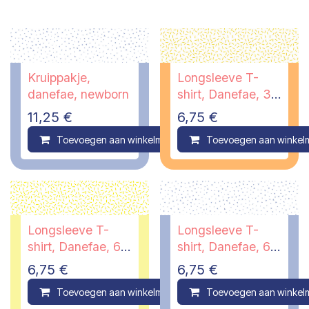
Kruippakje,
Longsleeve T-
danefae, newborn
shirt, Danefae, 3
maanden
11,25
€
6,75
€
Toevoegen aan winkelmandje
Toevoegen aan winkel
Compare
Longsleeve T-
Longsleeve T-
shirt, Danefae, 6
shirt, Danefae, 6
maanden
maanden
6,75
€
6,75
€
Toevoegen aan winkelmandje
Toevoegen aan winkel
Compare