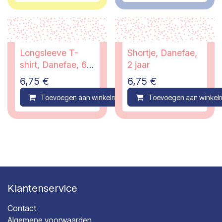
Longsleeve T-
Shortje, Danefae,
shirt, Danefae, 6
2 jaar
maanden
6,75
€
6,75
€
Toevoegen aan winkelmandje
Toevoegen aan winkel
Compare
Klantenservice
Contact
Algemene voorwaarden