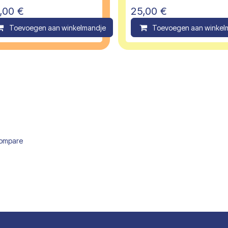
,00
€
25,00
€
ompare
Toevoegen aan winkelmandje
Compare
Toevoegen aan winkel
ompare