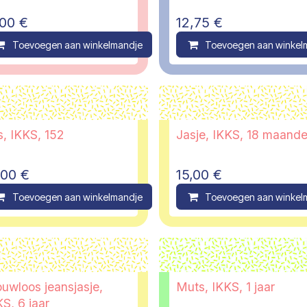
,00
€
12,75
€
ompare
Toevoegen aan winkelmandje
Compare
Toevoegen aan winkel
s, IKKS, 152
Jasje, IKKS, 18 maand
,00
€
15,00
€
ompare
Toevoegen aan winkelmandje
Compare
Toevoegen aan winkel
uwloos jeansjasje,
Muts, IKKS, 1 jaar
S, 6 jaar