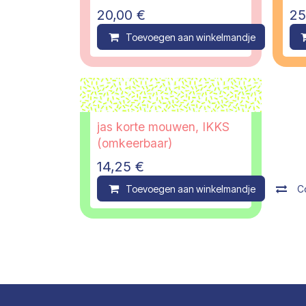
20,00
€
25
Toevoegen aan winkelmandje
C
jas korte mouwen, IKKS
(omkeerbaar)
14,25
€
Toevoegen aan winkelmandje
C