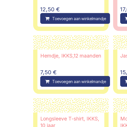
12,50
€
17
Toevoegen aan winkelmandje
C
Hemdje, IKKS,12 maanden
Ja
7,50
€
15
Toevoegen aan winkelmandje
C
Longsleeve T-shirt, IKKS,
Mo
10 jaar
IKK