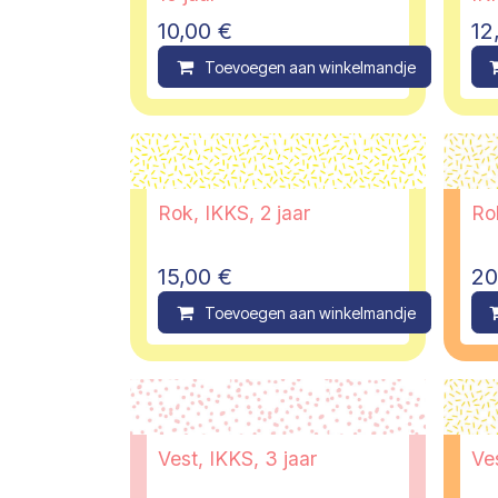
10,00
€
12
Toevoegen aan winkelmandje
C
Rok, IKKS, 2 jaar
Ro
15,00
€
20
Toevoegen aan winkelmandje
C
Vest, IKKS, 3 jaar
Ves