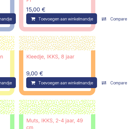
15,00
€
mandje
Compare
Toevoegen aan winkelmandje
Compare
en
Kleedje, IKKS, 8 jaar
9,00
€
mandje
Compare
Toevoegen aan winkelmandje
Compare
Muts, IKKS, 2-4 jaar, 49
cm