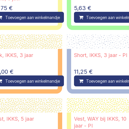
,75
€
5,63
€
ompare
Toevoegen aan winkelmandje
Compare
Toevoegen aan winkel
k, IKKS, 3 jaar
Short, IKKS, 3 jaar - PI
,00
€
11,25
€
ompare
Toevoegen aan winkelmandje
Compare
Toevoegen aan winkel
t, IKKS, 5 jaar
Vest, WAY bij IKKS, 10
jaar - PI