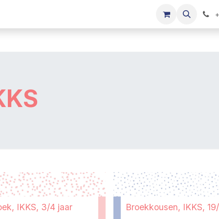
s
Onze merken
Kinderkleding verkopen
+
KKS
oek, IKKS, 3/4 jaar
Broekkousen, IKKS, 19