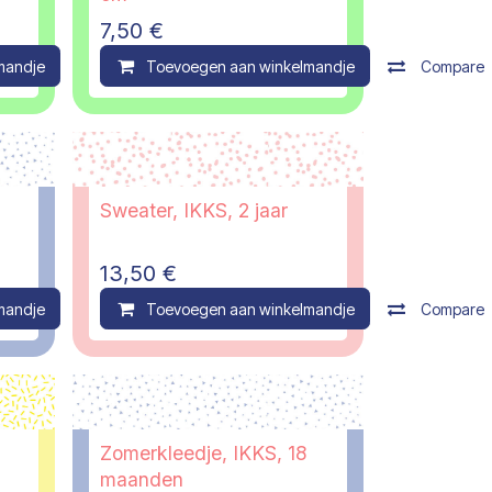
7,50
€
mandje
Compare
Toevoegen aan winkelmandje
Compare
Sweater, IKKS, 2 jaar
13,50
€
mandje
Compare
Toevoegen aan winkelmandje
Compare
Zomerkleedje, IKKS, 18
maanden