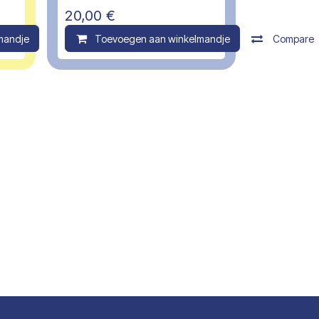
20,00
€
mandje
Compare
Toevoegen aan winkelmandje
Compare