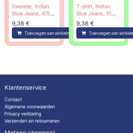
Sweater, Indian
T-shirt, Indian
Blue Jeans, 4/5
Blue Jeans, 10
jaar
jaar
9,38
€
9,38
€
Toevoegen aan winkelmandje
Toevoegen aan winkel
Compare
Klantenservice
Contact
Algemene voorwaarden
Privacy verklaring
Verzenden en retourneren
Meteen shoppen!