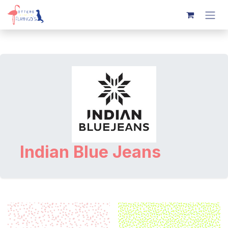
Overslaan naar inhoud
Indian Blue Jeans