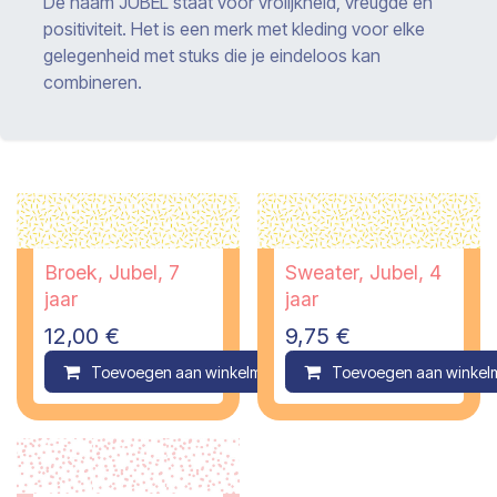
De naam JUBEL staat voor vrolijkheid, vreugde en
positiviteit. Het is een merk met kleding voor elke
gelegenheid met stuks die je eindeloos kan
combineren.
Broek, Jubel, 7
Sweater, Jubel, 4
jaar
jaar
12,00
€
9,75
€
Toevoegen aan winkelmandje
Toevoegen aan winkel
Compare