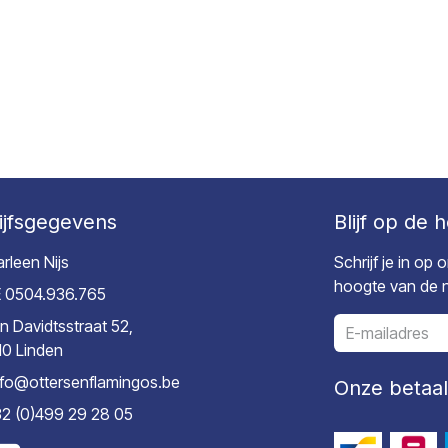
ijfsgegevens
Blijf op de 
rleen Nijs
Schrijf je in op
hoogte van de ni
 0504.936.765
n Davidtsstraat 52,
10 Linden
nfo@ottersenflamingos.be
Onze betaa
2 (0)499 29 28 05