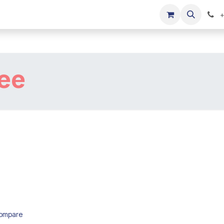
s
Onze merken
Kinderkleding verkopen
+
ee
ompare