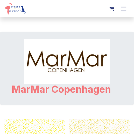
Overslaan naar inhoud
MarMar Copenhagen