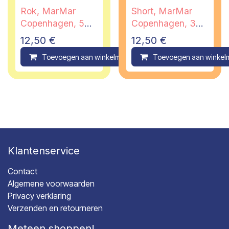
Rok, MarMar
Short, MarMar
Copenhagen, 5
Copenhagen, 3
jaar
jaar
12,50
€
12,50
€
Toevoegen aan winkelmandje
Toevoegen aan winkel
Compare
Klantenservice
Contact
Algemene voorwaarden
Privacy verklaring
Verzenden en retourneren
Meteen shoppen!