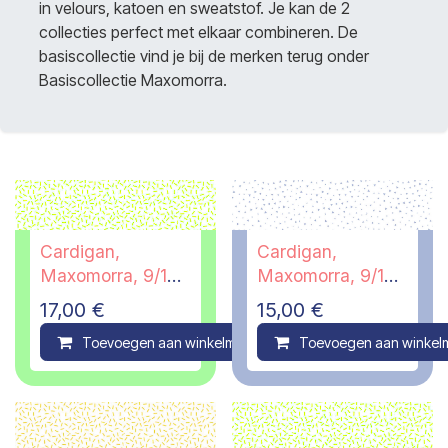
in velours, katoen en sweatstof. Je kan de 2
collecties perfect met elkaar combineren. De
basiscollectie vind je bij de merken terug onder
Basiscollectie Maxomorra.
Cardigan,
Cardigan,
Maxomorra, 9/10
Maxomorra, 9/10
jaar
jaar - PI
17,00
€
15,00
€
Toevoegen aan winkelmandje
Toevoegen aan winkel
Compare