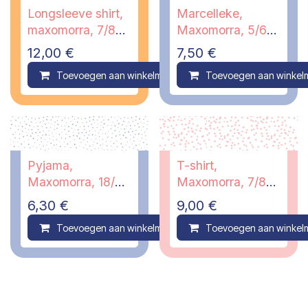
Longsleeve shirt,
Marcelleke,
maxomorra, 7/8
Maxomorra, 5/6
jaar
jaar - PI
12,00
€
7,50
€
Toevoegen aan winkelmandje
Toevoegen aan winkel
Compare
Pyjama,
T-shirt,
Maxomorra, 18/24
Maxomorra, 7/8
maanden
jaar
6,30
€
9,00
€
Toevoegen aan winkelmandje
Toevoegen aan winkel
Compare