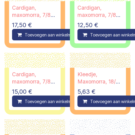
Cardigan,
Cardigan,
maxomorra, 7/8
maxomorra, 7/8
jaar
jaar - PI
17,50
€
12,50
€
Toevoegen aan winkelmandje
Toevoegen aan winkel
Compare
Cardigan,
Kleedje,
maxomorra, 7/8
Maxomorra, 18/24
jaar - PI
maanden
15,00
€
5,63
€
Toevoegen aan winkelmandje
Toevoegen aan winkel
Compare