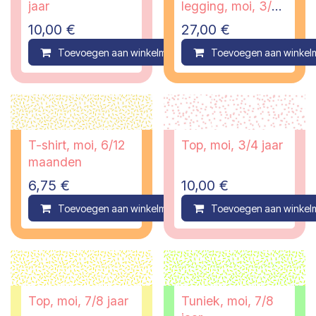
jaar
legging, moi, 3/4
jaar
10,00
€
27,00
€
Toevoegen aan winkelmandje
Toevoegen aan winkel
Compare
T-shirt, moi, 6/12
Top, moi, 3/4 jaar
maanden
6,75
€
10,00
€
Toevoegen aan winkelmandje
Toevoegen aan winkel
Compare
Top, moi, 7/8 jaar
Tuniek, moi, 7/8