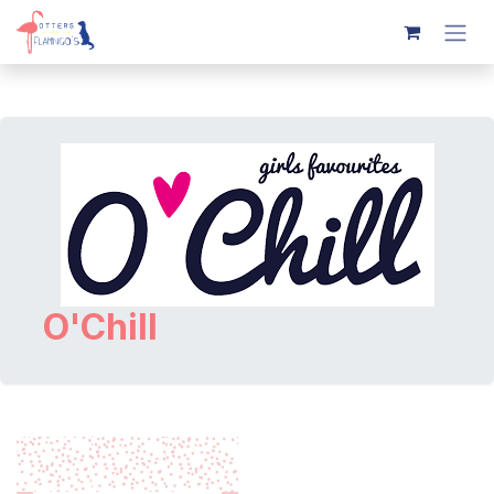
Overslaan naar inhoud
O'Chill