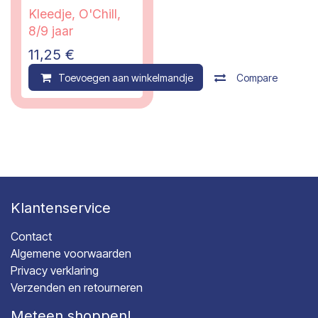
Kleedje, O'Chill,
8/9 jaar
11,25
€
Toevoegen aan winkelmandje
Compare
Klantenservice
Contact
Algemene voorwaarden
Privacy verklaring
Verzenden en retourneren
Meteen shoppen!