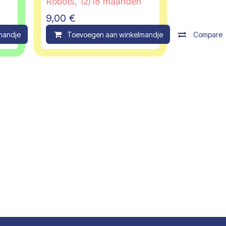
Robots, 12/18 maanden
9,00
€
mandje
Compare
Toevoegen aan winkelmandje
Compare