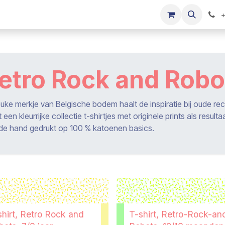
s
Onze merken
Kinderkleding verkopen
+
etro Rock and Robo
leuke merkje van Belgische bodem haalt de inspiratie bij oude re
 een kleurrijke collectie t-shirtjes met originele prints als result
de hand gedrukt op 100 % katoenen basics.
shirt, Retro Rock and
T-shirt, Retro-Rock-an