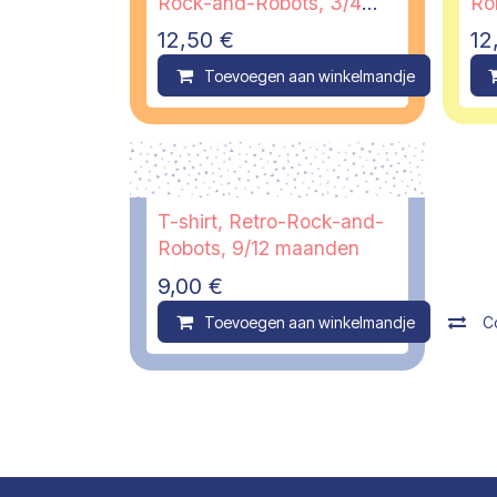
Rock-and-Robots, 3/4
Rob
jaar
12,50
€
12
Toevoegen aan winkelmandje
C
T-shirt, Retro-Rock-and-
Robots, 9/12 maanden
9,00
€
Toevoegen aan winkelmandje
C