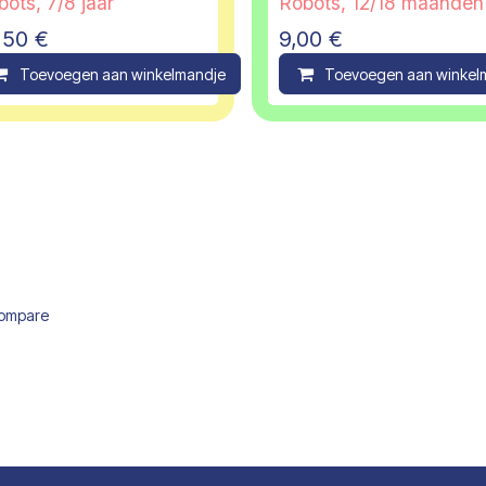
ots, 7/8 jaar
Robots, 12/18 maanden
,50
€
9,00
€
ompare
Toevoegen aan winkelmandje
Compare
Toevoegen aan winkel
ompare