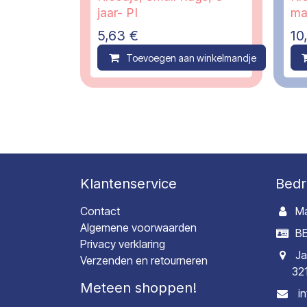
jaar- PI
ma
5,63
€
10
Toevoegen aan winkelmandje
C
Klantenservice
Bedr
Contact
Ma
Algemene voorwaarden
BE
Privacy verklaring
Ja
Verzenden en retourneren
32
Meteen shoppen!
i