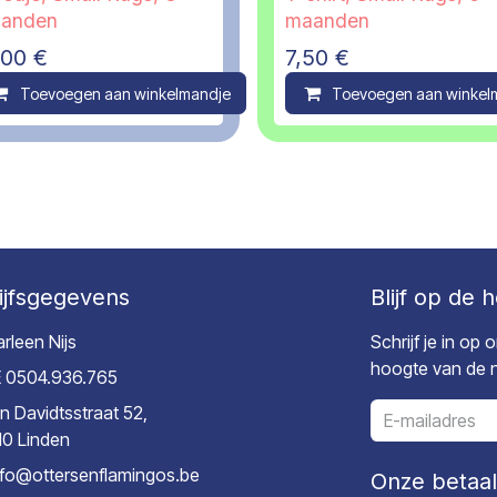
anden
maanden
,00
€
7,50
€
ompare
Toevoegen aan winkelmandje
Compare
Toevoegen aan winkel
ijfsgegevens
Blijf op de 
rleen Nijs
Schrijf je in op
hoogte van de ni
 0504.936.765
n Davidtsstraat 52,
10 Linden
nfo@ottersenflamingos.be
Onze betaa