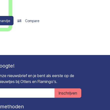
mandje
Compare
hoogte!
 onze nieuwsbrief en je bent als eerste op de
euwtjes bij Otters en Flamingo's.
Inschrijven
lmethoden