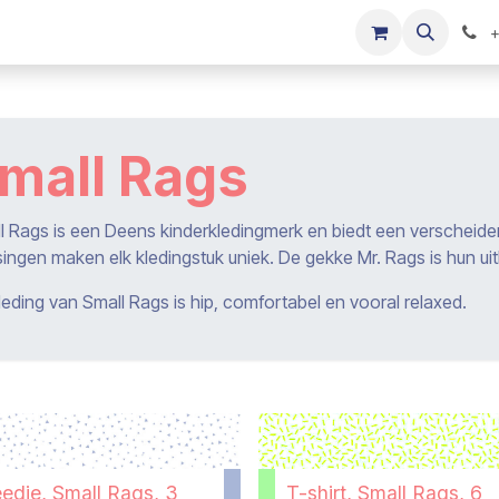
s
Onze merken
Kinderkleding verkopen
+
mall Rags
l Rags is een Deens kinderkledingmerk en biedt een verscheide
ingen maken elk kledingstuk uniek. De gekke Mr. Rags is hun ui
leding van Small Rags is hip, comfortabel en vooral relaxed.
eedje, Small Rags, 3
T-shirt, Small Rags, 6