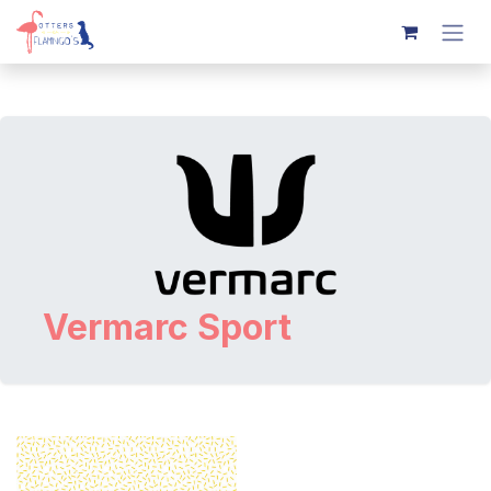
Overslaan naar inhoud
Vermarc Sport