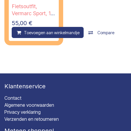
Fietsoutfit,
Vermarc Sport, 14
jaar
55,00
€
Toevoegen aan winkelmandje
Compare
Klantenservice
Contact
Algemene voorwaarden
Privacy verklaring
Verzenden en retourneren
Meteen shoppen!