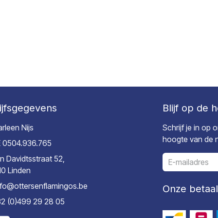
ijfsgegevens
Blijf op de 
rleen Nijs
Schrijf je in op
hoogte van de ni
 0504.936.765
n Davidtsstraat 52,
10 Linden
nfo@ottersenflamingos.be
Onze betaa
2 (0)499 29 28 05