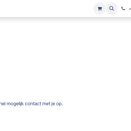
s
Onze merken
Kinderkleding verkopen
+
l mogelijk contact met je op.