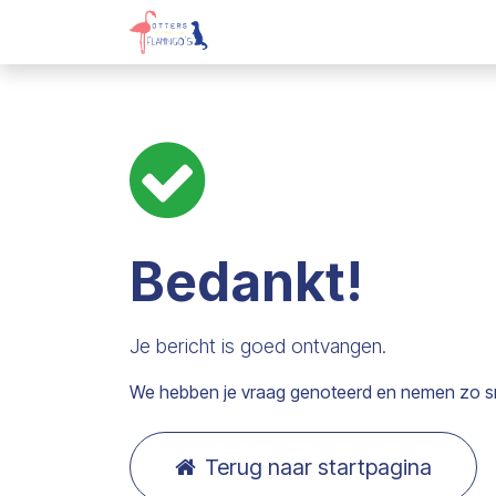
Overslaan naar inhoud
Webshop
Kadobon
Over on
Bedankt!
Je bericht is goed ontvangen.
We hebben je vraag genoteerd en nemen zo sne
Terug naar startpagina