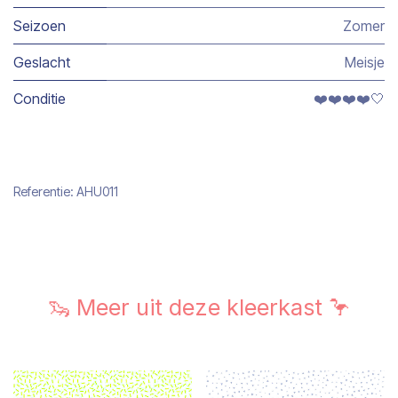
Seizoen
Zomer
Geslacht
Meisje
Conditie
❤️❤️❤️❤️🤍
Referentie:
AHU011
🦦 Meer uit deze kleerkast 🦩