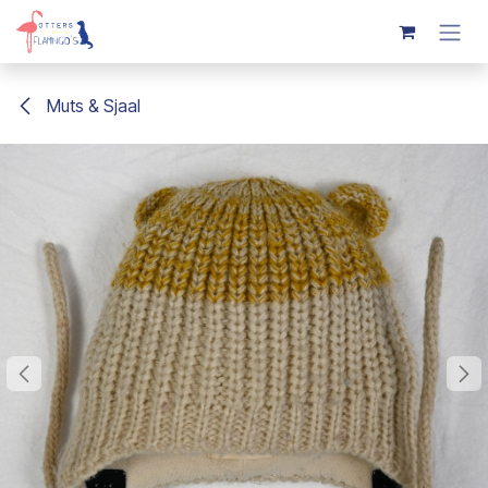
Overslaan naar inhoud
Muts & Sjaal