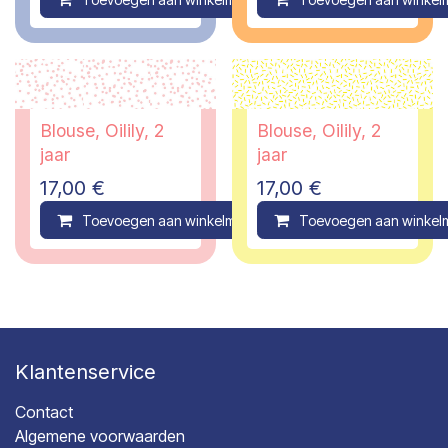
Blouse, Oilily, 2
Blouse, Oilily, 2
jaar
jaar
17,00
€
17,00
€
Toevoegen aan winkelmandje
Toevoegen aan winkel
Compare
Klantenservice
Contact
Algemene voorwaarden