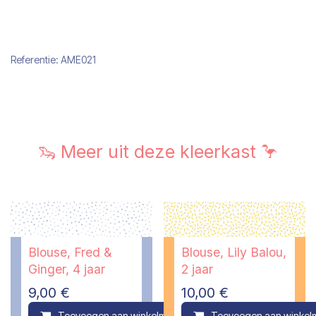
Referentie:
AME021
🦦 Meer uit deze kleerkast 🦩
Blouse, Fred &
Blouse, Lily Balou,
Ginger, 4 jaar
2 jaar
9,00
€
10,00
€
Toevoegen aan winkelmandje
Toevoegen aan winkel
Compare