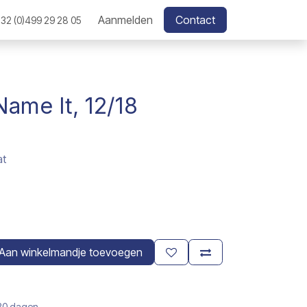
Aanmelden
Contact
32 (0)499 29 28 05
Name It, 12/18
at
Aan winkelmandje toevoegen
 30 dagen