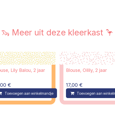
🦦 Meer uit deze kleerkast 🦩
use, Lily Balou, 2 jaar
Blouse, Oilily, 2 jaar
,00
€
17,00
€
ompare
Toevoegen aan winkelmandje
Compare
Toevoegen aan winkel