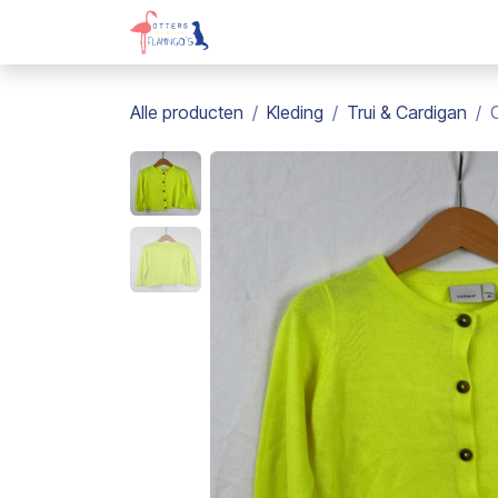
Overslaan naar inhoud
Webshop
Kadobon
Over on
Alle producten
Kleding
Trui & Cardigan