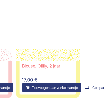
Blouse, Oilily, 2 jaar
17,00
€
mandje
Compare
Toevoegen aan winkelmandje
Compare