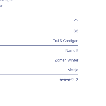
gen
86
Trui & Cardigan
Name It
Zomer
,
Winter
Meisje
❤️❤️❤️🤍🤍