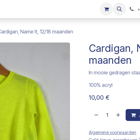
s
Onze merken
Kinderkleding verkopen
+
Cardigan, Name It, 12/18 maanden
Cardigan, 
maanden
In mooie gedragen sta
100% acryl
10,00
€
Algemene voorwaarden
Geld-terug-garantie van