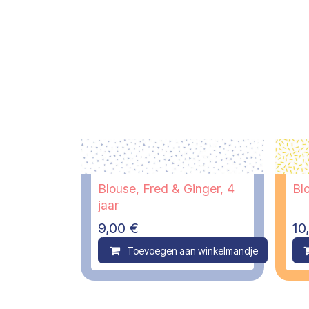
Blouse, Fred & Ginger, 4
Blo
jaar
9,00
€
10
Toevoegen aan winkelmandje
C