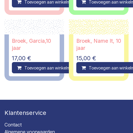
Toevoegen aan winkelmandje
Toevoegen aan winkel
Compare
Broek, Garcia,10
Broek, Name It, 10
jaar
jaar
17,00
€
15,00
€
Toevoegen aan winkelmandje
Toevoegen aan winkel
Compare
Klantenservice
Contact
Algemene voorwaarden