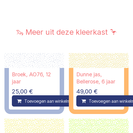
🦦 Meer uit deze kleerkast 🦩
Broek, AO76, 12
Dunne jas,
jaar
Bellerose, 6 jaar
25,00
€
49,00
€
Toevoegen aan winkelmandje
Toevoegen aan winkel
Compare