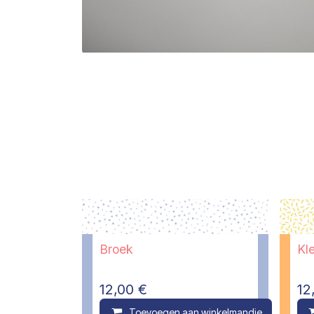
Broek
Kl
12,00
€
12
Toevoegen aan winkelmandje
C