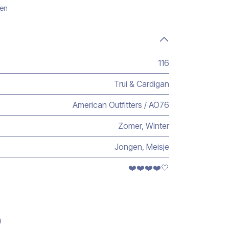
gen
116
Trui & Cardigan
American Outfitters / AO76
Zomer
,
Winter
Jongen
,
Meisje
❤️❤️❤️❤️🤍
9