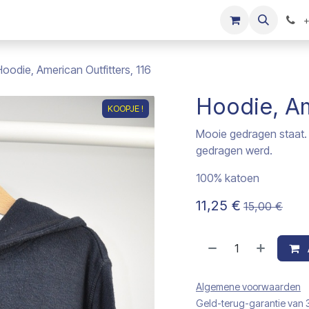
s
Onze merken
Kinderkleding verkopen
+
Hoodie, American Outfitters, 116
Hoodie, Am
KOOPJE !
Mooie gedragen staat. D
gedragen werd.
100% katoen
11,25
€
15,00
€
Algemene voorwaarden
Geld-terug-garantie van