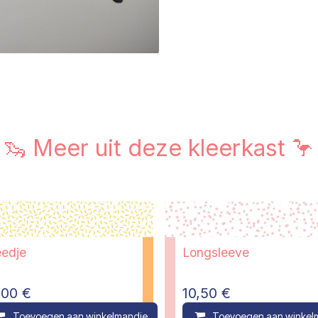
🦦 Meer uit deze kleerkast 🦩
eedje
Longsleeve
,00
€
10,50
€
ompare
Toevoegen aan winkelmandje
Compare
Toevoegen aan winkel