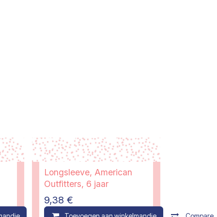
Longsleeve, American
Outfitters, 6 jaar
9,38
€
mandje
Compare
Toevoegen aan winkelmandje
Compare