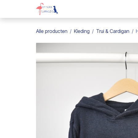
Overslaan naar inhoud
Webshop
Kadobon
Over on
Alle producten
Kleding
Trui & Cardigan