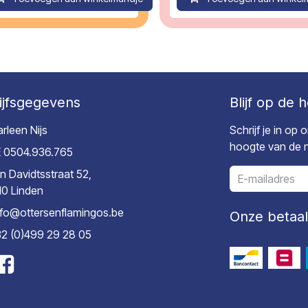
ijfsgegevens
Blijf op de 
rleen Nijs
Schrijf je in op
hoogte van de ni
 0504.936.765
n Davidtsstraat 52,
10 Linden
nfo@ottersenflamingos.be
Onze betaa
2 (0)499 29 28 05