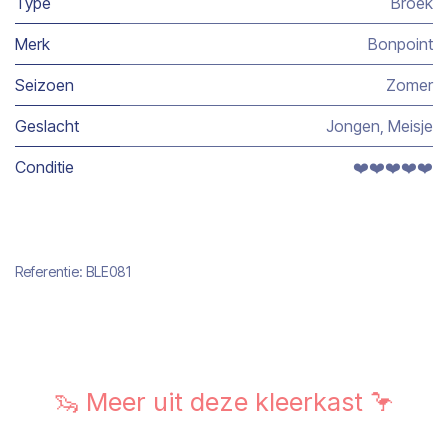
Type
Broek
Merk
Bonpoint
Seizoen
Zomer
Geslacht
Jongen
,
Meisje
Conditie
❤️❤️❤️❤️❤️
Referentie:
BLE081
🦦 Meer uit deze kleerkast 🦩