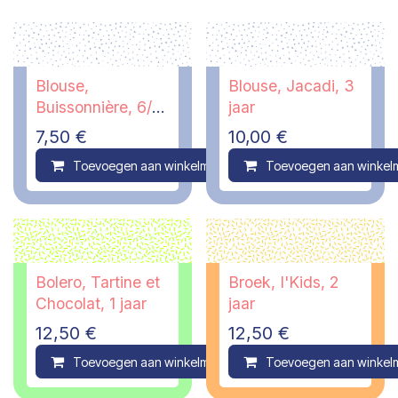
Blouse,
Blouse, Jacadi, 3
Buissonnière, 6/7
jaar
jaar
7,50
€
10,00
€
Toevoegen aan winkelmandje
Toevoegen aan winkel
Compare
Bolero, Tartine et
Broek, I'Kids, 2
Chocolat, 1 jaar
jaar
12,50
€
12,50
€
Toevoegen aan winkelmandje
Toevoegen aan winkel
Compare