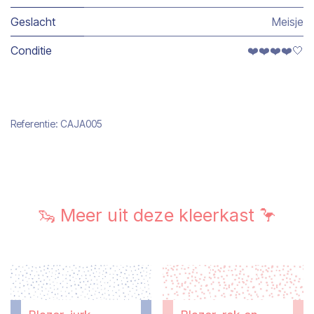
Geslacht
Meisje
Conditie
❤️❤️❤️❤️🤍
Referentie:
CAJA005
🦦 Meer uit deze kleerkast 🦩