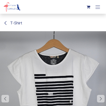
Overslaan naar inhoud
T-Shirt