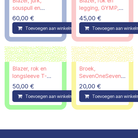
Blazer, jurk,
Blazer, rok en
souspull en
legging, GYMP,
legging, GYMP,
10 jaar
60,00
€
45,00
€
14 jaar
Toevoegen aan winkelmandje
Toevoegen aan winkel
Compare
Blazer, rok en
Broek,
longsleeve T-
SevenOneSeven,
shirt, GYMP, 12
14 jaar
50,00
€
20,00
€
jaar
Toevoegen aan winkelmandje
Toevoegen aan winkel
Compare