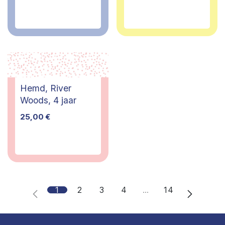
Hemd, River
Woods, 4 jaar
25,00
€
1
2
3
4
…
14