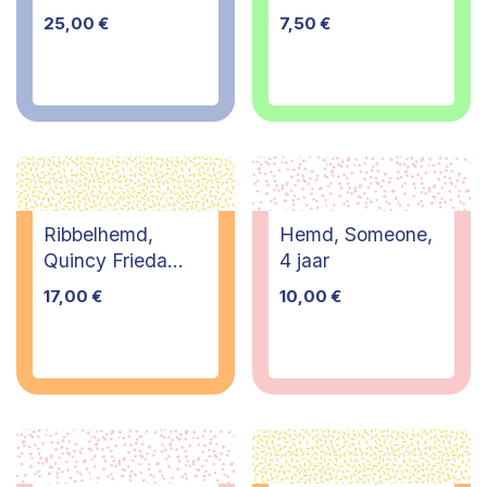
jaar
25,00
€
7,50
€
Ribbelhemd,
Hemd, Someone,
Quincy Frieda
4 jaar
Degeyter, 8 jaar
17,00
€
10,00
€