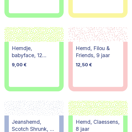
Hemdje,
Hemd, Filou &
babyface, 12
Friends, 9 jaar
maanden
9,00
€
12,50
€
Jeanshemd,
Hemd, Claessens,
Scotch Shrunk, 10
8 jaar