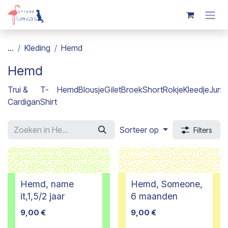
Overslaan naar inhoud
...
Kleding
Hemd
Hemd
Trui &
T-
Hemd
Blousje
Gilet
Broek
Short
Rokje
Kleedje
Jump
Cardigan
Shirt
Sorteer op
Filters
Hemd, name
Hemd, Someone,
it,1,5/2 jaar
6 maanden
9,00
€
9,00
€