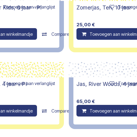
Toevoegen aan verlanglijst
Toevoegen
 Kids, 6 jaar - PI
Zomerjas, Ten, 10 jaar
25,00
€
an winkelmandje
Compare
Toevoegen aan winkelm
Toevoegen aan verlanglijst
Toevoegen
4 jaar - PI
Jas, River Woods, 4 jaa
65,00
€
an winkelmandje
Compare
Toevoegen aan winkelm