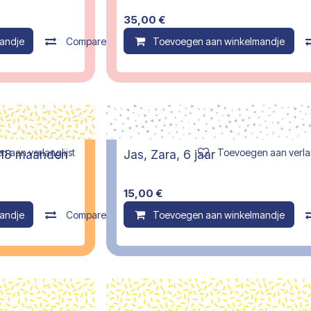
35,00
€
andje
Compare
Toevoegen aan winkelmandje
 aan verlanglijst
Toevoegen aan verlan
, 18 maanden
Jas, Zara, 6 jaar
15,00
€
andje
Compare
Toevoegen aan winkelmandje