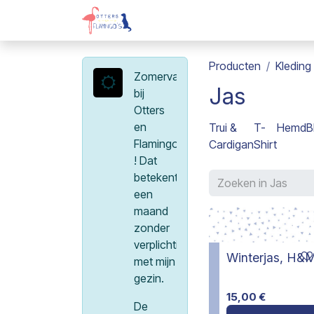
Overslaan naar inhoud
Webshop
Kadobon
Over on
Producten
Kleding
Zomervakantie
Jas
bij
Otters
en
Trui &
T-
Hemd
B
Flamingo's
Cardigan
Shirt
! Dat
betekent
een
maand
zonder
verplichtingen
Winterjas, H&M
met mijn
gezin.
15,00
€
De