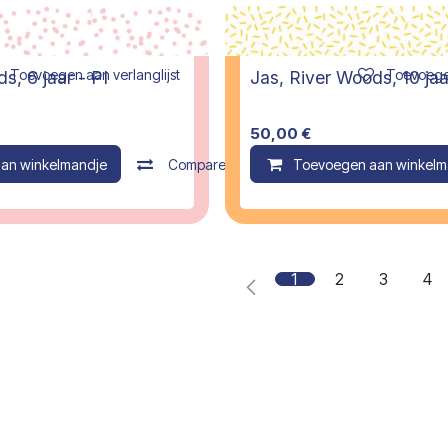
Toevoegen aan verlanglijst
Toevoegen
Jas, River Woods, 6 jaar - PI
Jas, River Woods, 10 jaa
50,00
€
an winkelmandje
Compare
Toevoegen aan winkelm
1
2
3
4