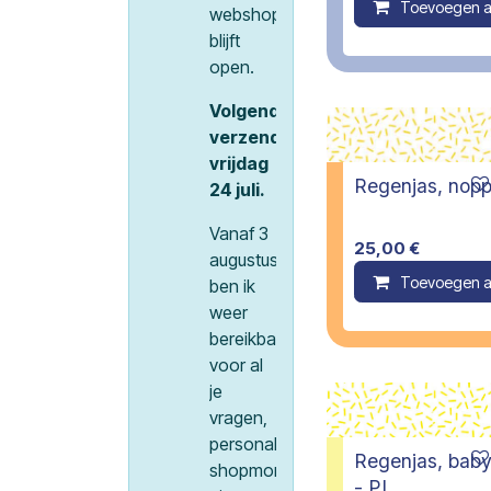
Toevoegen a
webshop
blijft
open.
Volgende
verzenddatum
vrijdag
Regenjas, noppi
24 juli.
Vanaf 3
25,00
€
augustus
Toevoegen a
ben ik
weer
bereikbaar
voor al
je
vragen,
personal
Regenjas, bab
shopmomentjes,
- PI