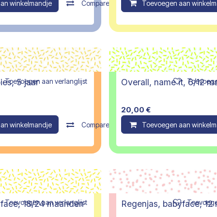
an winkelmandje
Compare
Toevoegen aan winkelm
Toevoegen aan verlanglijst
Toevoegen
es, 5 jaar
Overall, name it, 6/12 
20,00
€
an winkelmandje
Compare
Toevoegen aan winkelm
Toevoegen aan verlanglijst
Toevoegen
yface, 18/24 maanden
Regenjas, babyface, 1