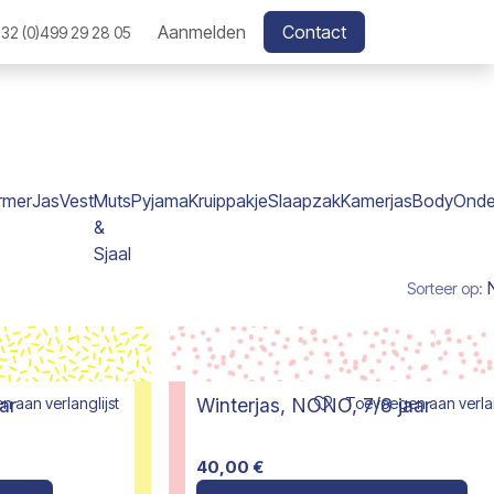
Aanmelden
Contact
32 (0)499 29 28 05
rmer
Jas
Vest
Muts
Pyjama
Kruippakje
Slaapzak
Kamerjas
Body
Onde
&
Sjaal
Sorteer op:
 aan verlanglijst
Toevoegen aan verlan
ar
Winterjas, NONO, 7/8 jaar
40,00
€