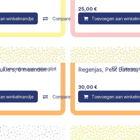
25,00
€
an winkelmandje
Compare
Toevoegen aan winkelm
Toevoegen aan verlanglijst
Toevoegen
oukie's, 6 maanden
Regenjas, Petit Bateau
30,00
€
an winkelmandje
Compare
Toevoegen aan winkelm