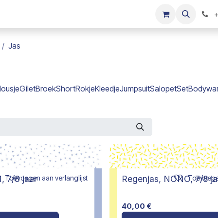
s
Onze merken
Kinderkleding verkopen
+
Jas
lousje
Gilet
Broek
Short
Rokje
Kleedje
Jumpsuit
Salopet
Set
Bodywa
Toevoegen aan verlanglijst
Toevoegen
, 7/8 jaar
Regenjas, NONO, 7/8 ja
40,00
€