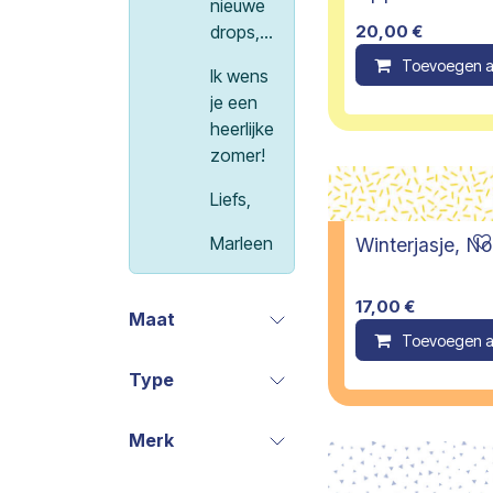
nieuwe
20,00
€
drops,...
Toevoegen a
Ik wens
je een
heerlijke
zomer!
Liefs,
Marleen
Winterjasje, N
17,00
€
Maat
Toevoegen a
Type
Merk