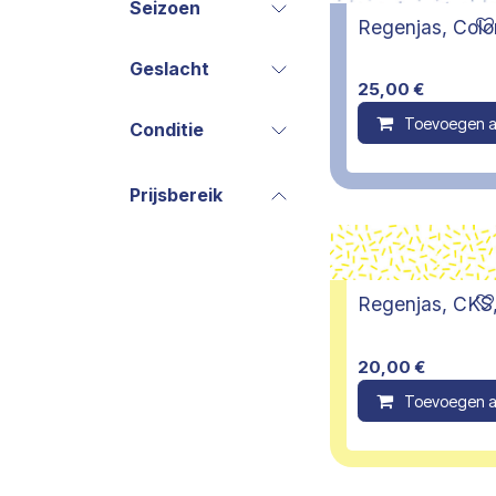
Seizoen
Regenjas, Color
Geslacht
25,00
€
Toevoegen a
Conditie
Prijsbereik
Regenjas, CKS, 
20,00
€
Toevoegen a