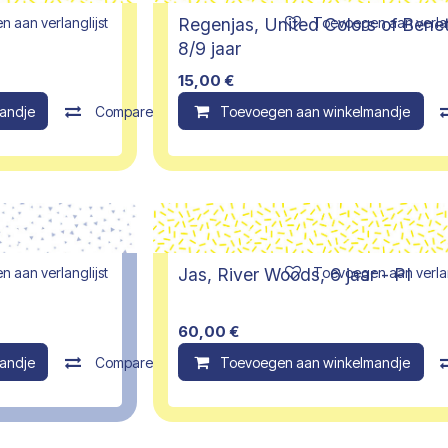
 aan verlanglijst
Toevoegen aan verlan
Regenjas, United Colors of Benet
8/9 jaar
15,00
€
andje
Compare
Toevoegen aan winkelmandje
 aan verlanglijst
Toevoegen aan verlan
r
Jas, River Woods, 6 jaar - PI
60,00
€
andje
Compare
Toevoegen aan winkelmandje