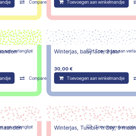
andje
Compare
Toevoegen aan winkelmandje
 aan verlanglijst
Toevoegen aan verlan
maanden
Winterjas, babyface, 2 jaar
30,00
€
andje
Compare
Toevoegen aan winkelmandje
 aan verlanglijst
Toevoegen aan verlan
2 maanden
Winterjas, Tumble 'n Dry, 9 maa