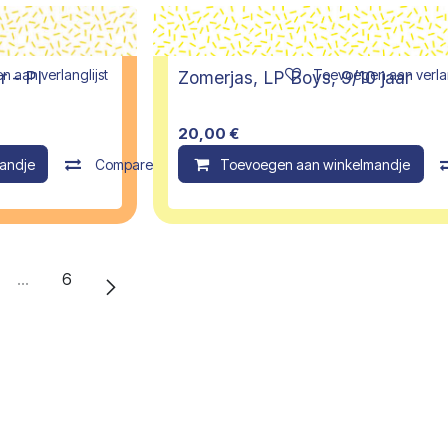
 aan verlanglijst
Toevoegen aan verlan
r - PI
Zomerjas, LP Boys, 9/10 jaar
20,00
€
andje
Compare
Toevoegen aan winkelmandje
…
6