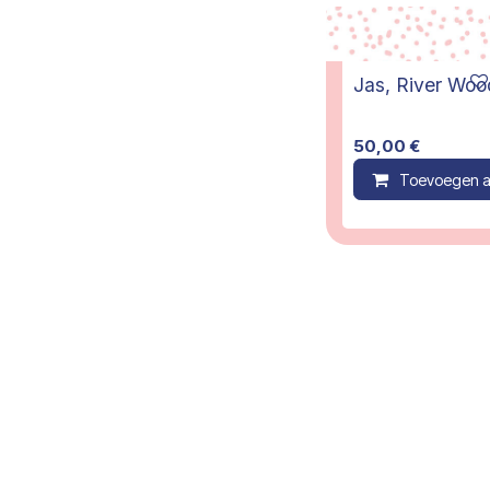
50,00
€
Toevoegen a