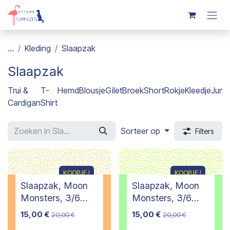
Overslaan naar inhoud
...
Kleding
Slaapzak
Slaapzak
Trui &
T-
Hemd
Blousje
Gilet
Broek
Short
Rokje
Kleedje
Jump
Cardigan
Shirt
Sorteer op
Filters
KOOPJE !
KOOPJE !
Slaapzak, Moon
Slaapzak, Moon
Monsters, 3/6
Monsters, 3/6
maanden
maanden
15,00
€
15,00
€
20,00
€
20,00
€