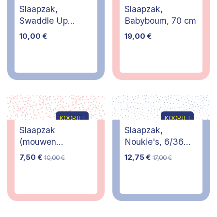
Slaapzak,
Slaapzak,
Swaddle Up
Babyboum, 70 cm
Original, M
10,00
€
19,00
€
KOOPJE !
KOOPJE !
Slaapzak
Slaapzak,
(mouwen
Noukie's, 6/36
afritsbaar), Jollein,
maanden
7,50
€
12,75
€
10,00
€
17,00
€
70 cm