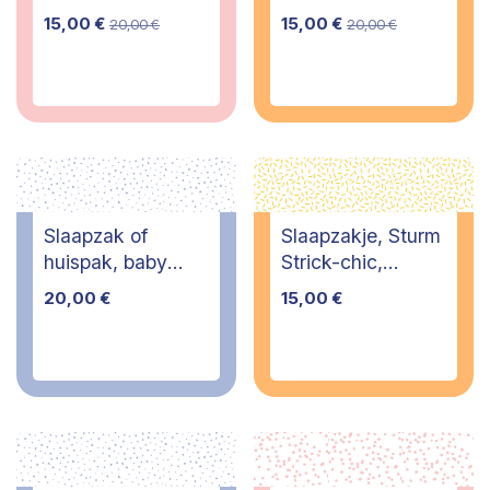
maanden
maanden
15,00
€
15,00
€
20,00
€
20,00
€
Slaapzak of
Slaapzakje, Sturm
huispak, baby
Strick-chic,
boum, 70 cm
newborn - PI
20,00
€
15,00
€
(4/12 maanden)