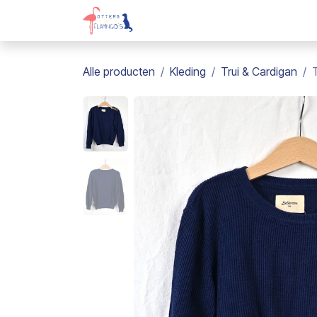
Overslaan naar inhoud
Webshop
Kadobon
Over on
Alle producten
Kleding
Trui & Cardigan
T