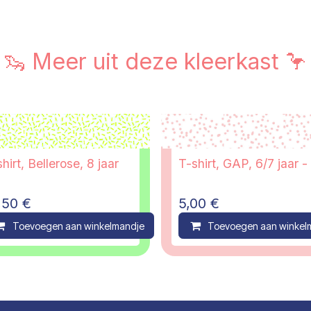
🦦 Meer uit deze kleerkast 🦩
hirt, Bellerose, 8 jaar
T-shirt, GAP, 6/7 jaar -
,50
€
5,00
€
ompare
Toevoegen aan winkelmandje
Compare
Toevoegen aan winkel