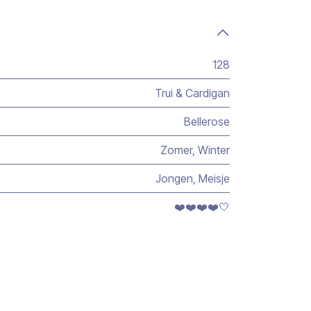
128
Trui & Cardigan
Bellerose
Zomer
,
Winter
Jongen
,
Meisje
❤️❤️❤️❤️🤍