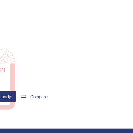
 PI
mandje
Compare