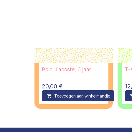
Polo, Lacoste, 6 jaar
T-s
20,00
€
12
Toevoegen aan winkelmandje
C