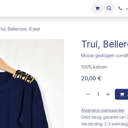
s
Onze merken
Kinderkleding verkopen
+
rui, Bellerose, 8 jaar
Trui, Belle
Mooie gedragen condit
100% katoen
20,00
€
Algemene voorwaarden
Geld-terug-garantie van
Verzending: 2-3 werkda