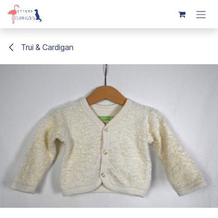
Overslaan naar inhoud
Trui & Cardigan