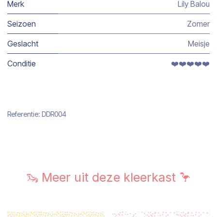
Merk
Lily Balou
Seizoen
Zomer
Geslacht
Meisje
Conditie
❤️❤️❤️❤️❤️
Referentie:
DDR004
🦦 Meer uit deze kleerkast 🦩