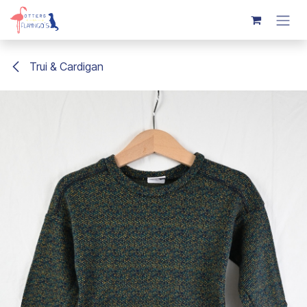
Overslaan naar inhoud
Trui & Cardigan