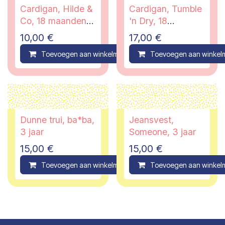
Cardigan, Hilde &
Cardigan, Tumble
Co, 18 maanden -
'n Dry, 18
PI
maanden
10,00
€
17,00
€
Toevoegen aan winkelmandje
Toevoegen aan winkel
Compare
Dunne trui, ba*ba,
Jeansvest,
3 jaar
Someone, 3 jaar
15,00
€
15,00
€
Toevoegen aan winkelmandje
Toevoegen aan winkel
Compare