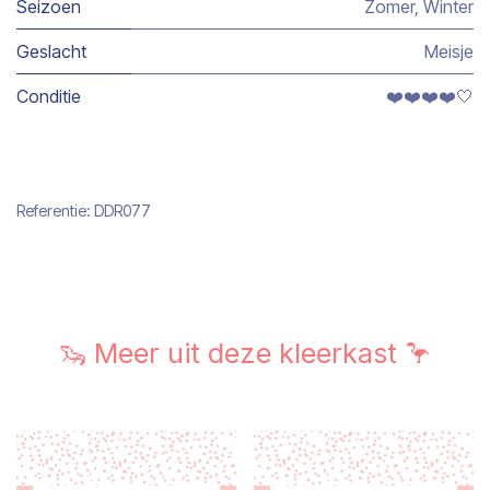
Seizoen
Zomer
,
Winter
Geslacht
Meisje
Conditie
❤️❤️❤️❤️🤍
Referentie:
DDR077
🦦 Meer uit deze kleerkast 🦩