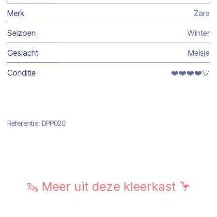
Merk
Zara
Seizoen
Winter
Geslacht
Meisje
Conditie
❤️❤️❤️❤️🤍
Referentie:
DPP020
🦦 Meer uit deze kleerkast 🦩