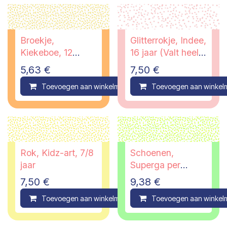
Broekje,
Glitterrokje, Indee,
Kiekeboe, 12
16 jaar (Valt heel
maanden
smal, eerder als
5,63
€
7,50
€
152)
Toevoegen aan winkelmandje
Toevoegen aan winkel
Compare
Rok, Kidz-art, 7/8
Schoenen,
jaar
Superga per
Essentiel, 37
7,50
€
9,38
€
Toevoegen aan winkelmandje
Toevoegen aan winkel
Compare