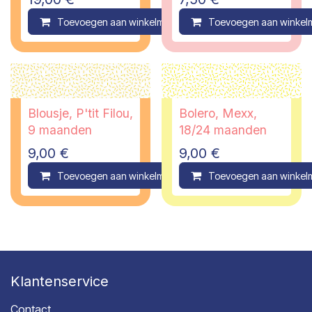
Toevoegen aan winkelmandje
Toevoegen aan winkel
Compare
Blousje, P'tit Filou,
Bolero, Mexx,
9 maanden
18/24 maanden
9,00
€
9,00
€
Toevoegen aan winkelmandje
Toevoegen aan winkel
Compare
Klantenservice
Contact