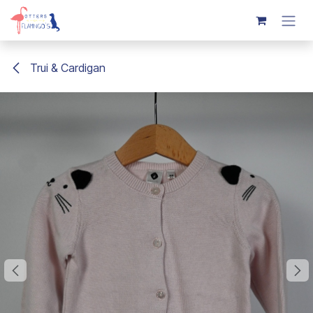
Overslaan naar inhoud
Trui & Cardigan