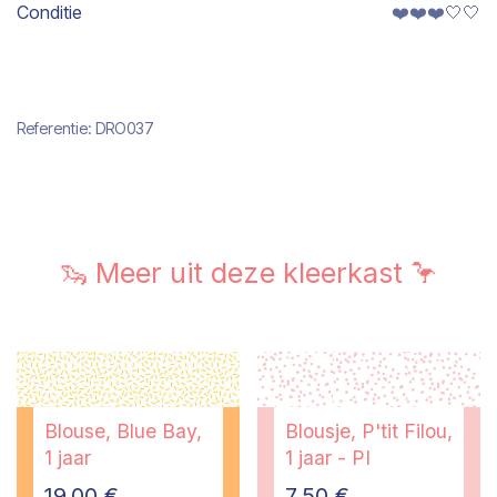
Conditie
❤️❤️❤️🤍🤍
Referentie:
DRO037
🦦 Meer uit deze kleerkast 🦩
Blouse, Blue Bay,
Blousje, P'tit Filou,
1 jaar
1 jaar - PI
19,00
€
7,50
€