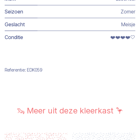
Seizoen
Zomer
Geslacht
Meisje
Conditie
❤️❤️❤️❤️🤍
Referentie:
EDK059
🦦 Meer uit deze kleerkast 🦩