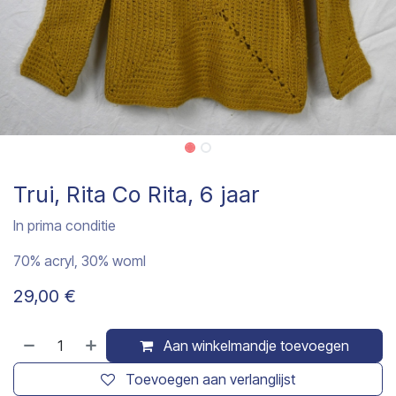
Trui, Rita Co Rita, 6 jaar
In prima conditie
70% acryl, 30% woml
29,00
€
Aan winkelmandje toevoegen
Toevoegen aan verlanglijst