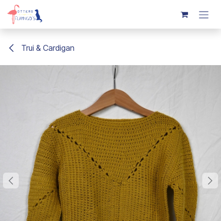
Overslaan naar inhoud
Trui & Cardigan