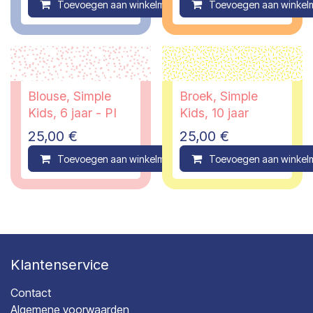
Toevoegen aan winkelmandje
Toevoegen aan winkel
Compare
Blouse, Simple
Broek, Simple
Kids, 6 jaar - PI
Kids, 10 jaar
25,00
€
25,00
€
Toevoegen aan winkelmandje
Toevoegen aan winkel
Compare
Klantenservice
Contact
Algemene voorwaarden