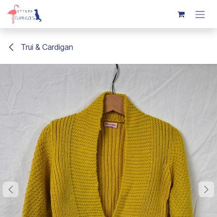
Overslaan naar inhoud
Trui & Cardigan