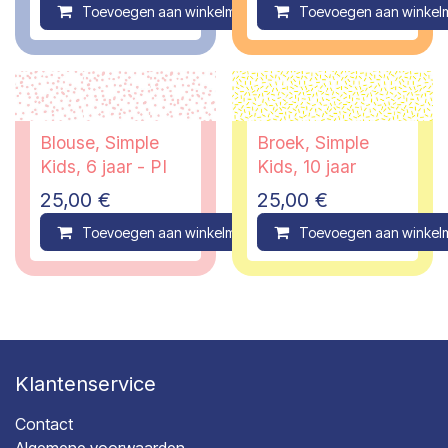
Toevoegen aan winkelmandje
Toevoegen aan winkel
Compare
Blouse, Simple
Broek, Simple
Kids, 6 jaar - PI
Kids, 10 jaar
25,00
€
25,00
€
Toevoegen aan winkelmandje
Toevoegen aan winkel
Compare
Klantenservice
Contact