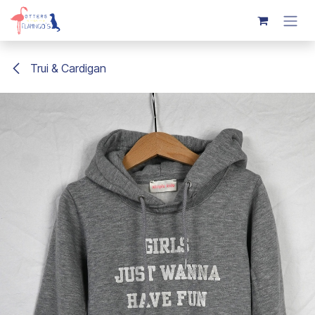
Overslaan naar inhoud
Trui & Cardigan