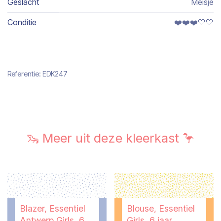
Geslacht
Meisje
Conditie
❤️❤️❤️🤍🤍
Referentie:
EDK247
🦦 Meer uit deze kleerkast 🦩
Blazer, Essentiel
Blouse, Essentiel
Antwerp Girls, 6
Girls, 6 jaar