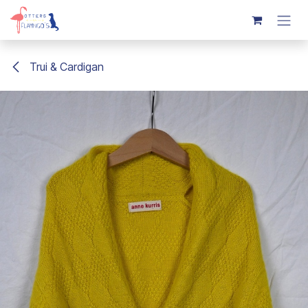
Overslaan naar inhoud
Trui & Cardigan