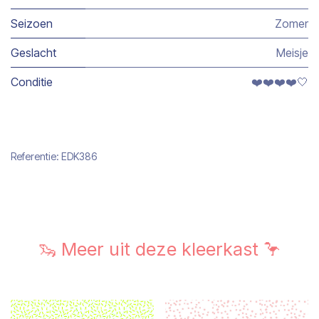
Seizoen
Zomer
Geslacht
Meisje
Conditie
❤️❤️❤️❤️🤍
Referentie:
EDK386
🦦 Meer uit deze kleerkast 🦩