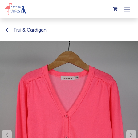
Overslaan naar inhoud
Trui & Cardigan