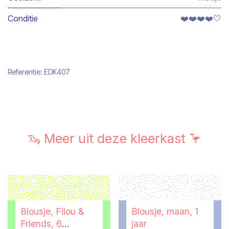
Conditie
❤️❤️❤️❤️🤍
Referentie:
EDK407
🦦 Meer uit deze kleerkast 🦩
Blousje, Filou &
Blousje, maan, 1
Friends, 6
jaar