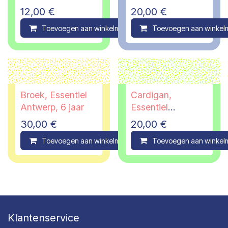
maanden
12,00
€
20,00
€
Toevoegen aan winkelmandje
Toevoegen aan winkel
Compare
Broek, Essentiel
Cardigan,
Antwerp, 6 jaar
Essentiel
Antwerp, 12 jaar -
30,00
€
20,00
€
PI
Toevoegen aan winkelmandje
Toevoegen aan winkel
Compare
Klantenservice