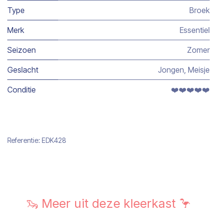
Type
Broek
Merk
Essentiel
Seizoen
Zomer
Geslacht
Jongen
,
Meisje
Conditie
❤️❤️❤️❤️❤️
Referentie:
EDK428
🦦 Meer uit deze kleerkast 🦩