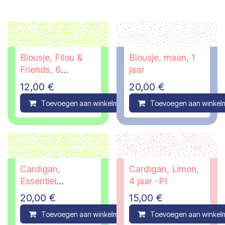
Blousje, Filou &
Blousje, maan, 1
Friends, 6
jaar
maanden
12,00
€
20,00
€
Toevoegen aan winkelmandje
Toevoegen aan winkel
Compare
Cardigan,
Cardigan, Limon,
Essentiel
4 jaar -PI
Antwerp, 12 jaar -
20,00
€
15,00
€
PI
Toevoegen aan winkelmandje
Toevoegen aan winkel
Compare