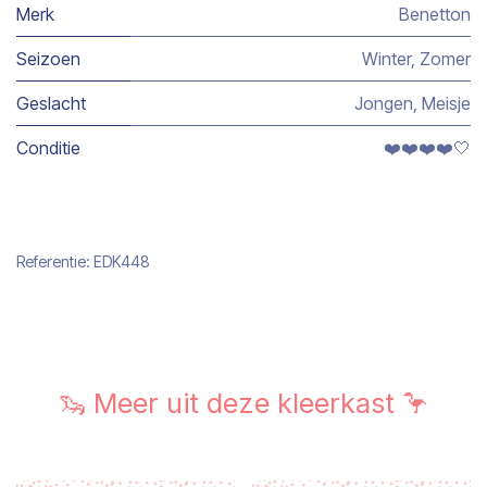
Merk
Benetton
Seizoen
Winter
,
Zomer
Geslacht
Jongen
,
Meisje
Conditie
❤️❤️❤️❤️🤍
Referentie:
EDK448
🦦 Meer uit deze kleerkast 🦩