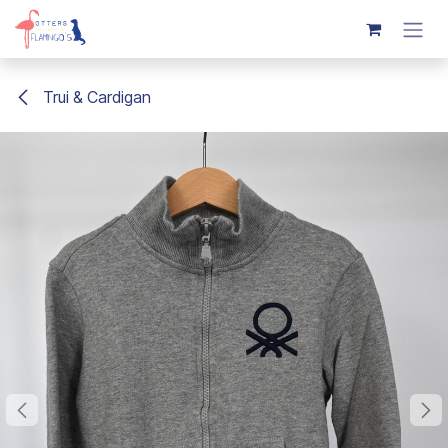
Overslaan naar inhoud
Trui & Cardigan