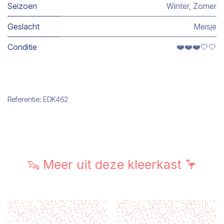
Seizoen
Winter
,
Zomer
Geslacht
Meisje
Conditie
❤️❤️❤️🤍🤍
Referentie:
EDK462
🦦 Meer uit deze kleerkast 🦩