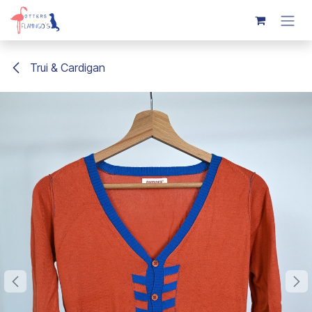
Overslaan naar inhoud
Trui & Cardigan