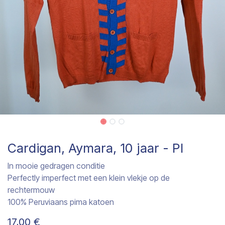
Cardigan, Aymara, 10 jaar - PI
In mooie gedragen conditie
Perfectly imperfect met een klein vlekje op de
rechtermouw
100% Peruviaans pima katoen
17,00
€