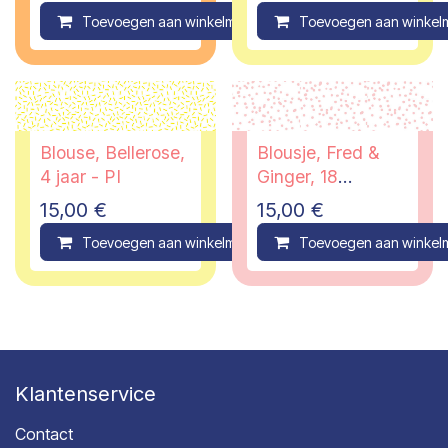
Toevoegen aan winkelmandje
Toevoegen aan winkel
Compare
Blouse, Bellerose,
Blousje, Fred &
4 jaar - PI
Ginger, 18
maanden
15,00
€
15,00
€
Toevoegen aan winkelmandje
Toevoegen aan winkel
Compare
Klantenservice
Contact