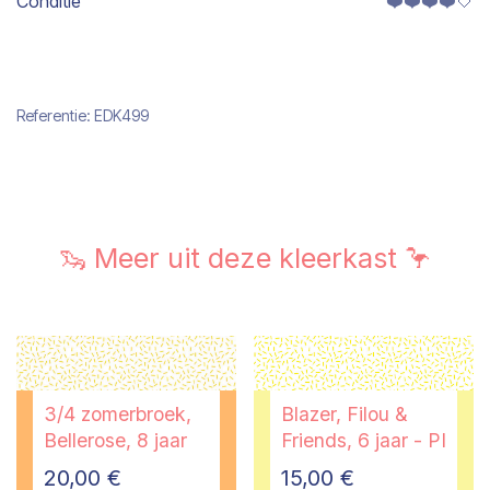
Conditie
❤️❤️❤️❤️🤍
Referentie:
EDK499
🦦 Meer uit deze kleerkast 🦩
3/4 zomerbroek,
Blazer, Filou &
Bellerose, 8 jaar
Friends, 6 jaar - PI
20,00
€
15,00
€