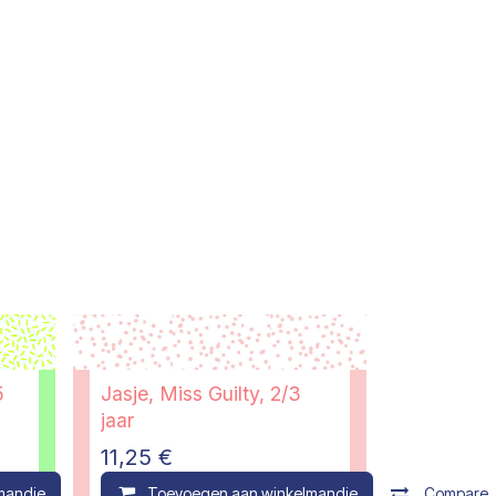
5
Jasje, Miss Guilty, 2/3
jaar
11,25
€
mandje
Compare
Toevoegen aan winkelmandje
Compare