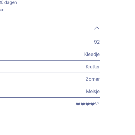
 30 dagen
gen
92
Kleedje
Krutter
Zomer
Meisje
❤️❤️❤️❤️🤍