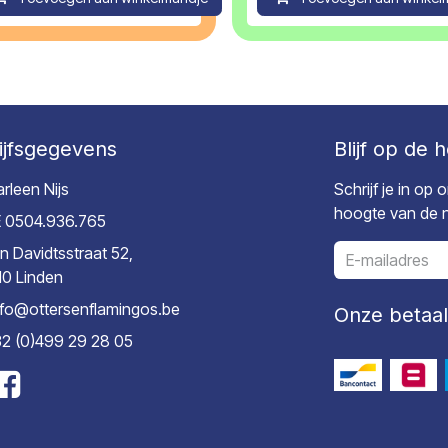
ijfsgegevens
Blijf op de 
rleen Nijs
Schrijf je in op
hoogte van de ni
 0504.936.765
n Davidtsstraat 52,
10 Linden
nfo@ottersenflamingos.be
Onze betaa
2 (0)499 29 28 05