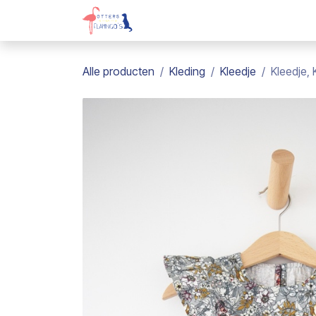
Overslaan naar inhoud
Webshop
Kadobon
Over on
Alle producten
Kleding
Kleedje
Kleedje, K