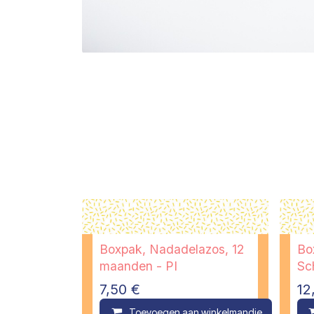
Boxpak, Nadadelazos, 12
Bo
maanden - PI
Sc
7,50
€
12
Toevoegen aan winkelmandje
C