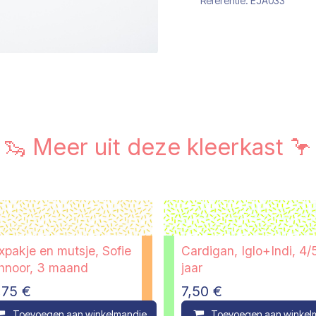
Referentie:
EJA033
🦦 Meer uit deze kleerkast 🦩
xpakje en mutsje, Sofie
Cardigan, Iglo+Indi, 4/
hnoor, 3 maand
jaar
,75
€
7,50
€
ompare
Toevoegen aan winkelmandje
Compare
Toevoegen aan winkel