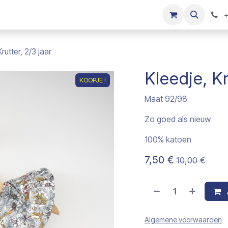
s
Onze merken
Kinderkleding verkopen
+
rutter, 2/3 jaar
Kleedje, Kr
KOOPJE !
Maat 92/98
Zo goed als nieuw
100% katoen
7,50
€
10,00
€
Algemene voorwaarden