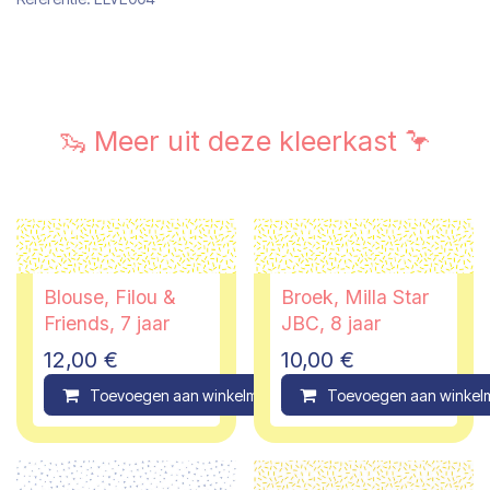
🦦 Meer uit deze kleerkast 🦩
Blouse, Filou &
Broek, Milla Star
Friends, 7 jaar
JBC, 8 jaar
12,00
€
10,00
€
Toevoegen aan winkelmandje
Toevoegen aan winkel
Compare