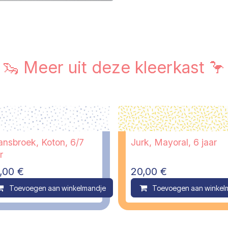
🦦 Meer uit deze kleerkast 🦩
ansbroek, Koton, 6/7
Jurk, Mayoral, 6 jaar
r
,00
€
20,00
€
ompare
Toevoegen aan winkelmandje
Compare
Toevoegen aan winkel