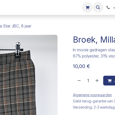
s
Onze merken
Kinderkleding verkopen
+
la Star JBC, 8 jaar
Broek, Mill
In mooie gedragen sta
67% polyester, 31% vis
10,00
€
Algemene voorwaarden
Geld-terug-garantie van
Verzending: 2-3 werkda