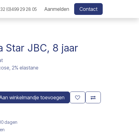
Aanmelden
Contact
32 (0)499 29 28 05
a Star JBC, 8 jaar
at
cose, 2% elastane
Aan winkelmandje toevoegen
 30 dagen
gen