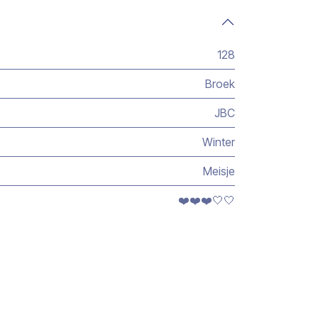
128
Broek
JBC
Winter
Meisje
❤️❤️❤️🤍🤍