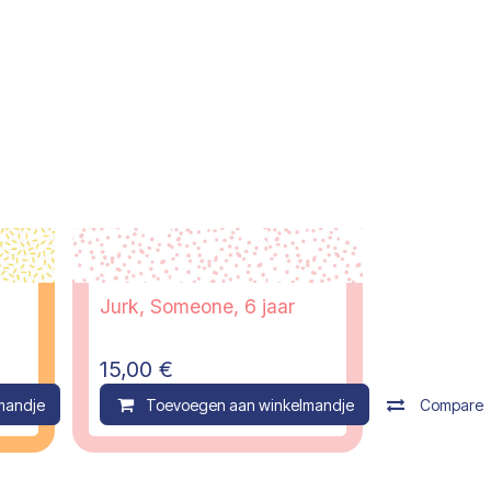
Jurk, Someone, 6 jaar
15,00
€
mandje
Compare
Toevoegen aan winkelmandje
Compare