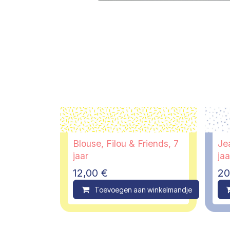
Blouse, Filou & Friends, 7
Je
jaar
jaa
12,00
€
20
Toevoegen aan winkelmandje
C