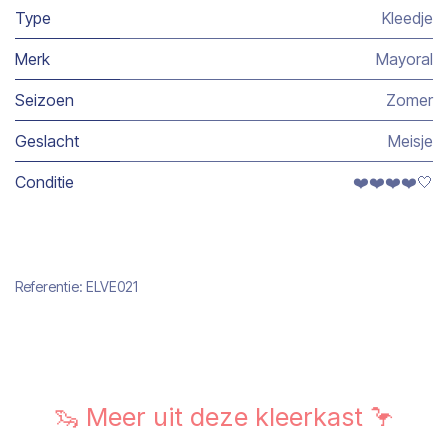
Type
Kleedje
Merk
Mayoral
Seizoen
Zomer
Geslacht
Meisje
Conditie
❤️❤️❤️❤️🤍
Referentie:
ELVE021
🦦 Meer uit deze kleerkast 🦩