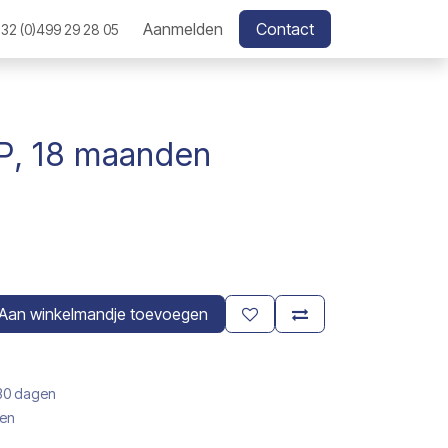
Aanmelden
Contact
32 (0)499 29 28 05
P, 18 maanden
Aan winkelmandje toevoegen
 30 dagen
gen