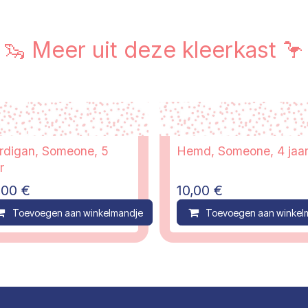
🦦 Meer uit deze kleerkast 🦩
rdigan, Someone, 5
Hemd, Someone, 4 jaa
r
,00
€
10,00
€
ompare
Toevoegen aan winkelmandje
Compare
Toevoegen aan winkel