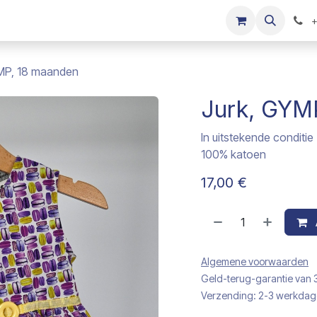
s
Onze merken
Kinderkleding verkopen
+
MP, 18 maanden
Jurk, GYM
In uitstekende conditie
100% katoen
17,00
€
Algemene voorwaarden
Geld-terug-garantie van
Verzending: 2-3 werkda