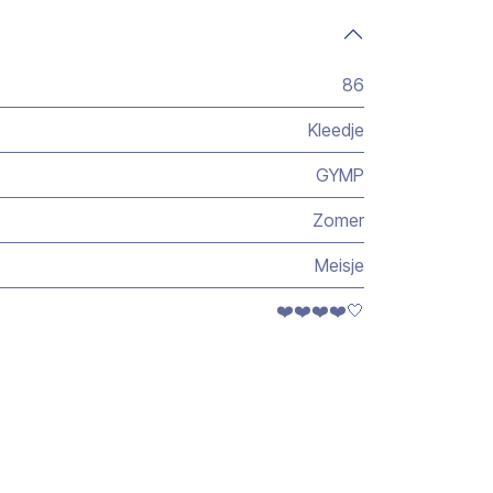
86
Kleedje
GYMP
Zomer
Meisje
❤️❤️❤️❤️🤍