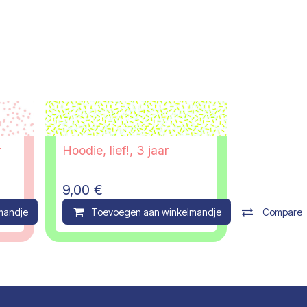
r
Hoodie, lief!, 3 jaar
9,00
€
mandje
Compare
Toevoegen aan winkelmandje
Compare