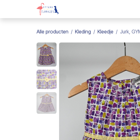
Overslaan naar inhoud
Webshop
Kadobon
Over on
Alle producten
Kleding
Kleedje
Jurk, GY